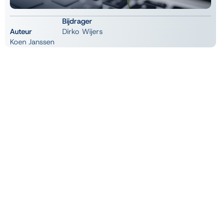
Bijdrager
Auteur
Dirko Wijers
Koen Janssen
De 2 d's van digitalisering
en duurzaamheid
Digitalisering speelt een grote rol in duurzaamheid, vertelt
Dirko (Directeur – Blisss Software). Minder papierverbruik is
slechts een klein deel van het verhaal, maar het is een stap in
de goede richting.
Daarnaast kunnen goed georganiseerde digitale processen de
duurzaamheid ondersteunen. Stel je bijvoorbeeld voor dat een
bedrijf gebruikte producten opknapt en weer verkoopt