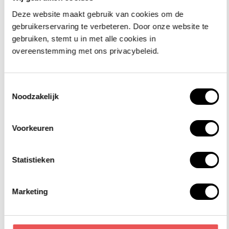
Deze website maakt gebruik van cookies om de
Integratiepartners
Add-on
gebruikerservaring te verbeteren. Door onze website te
gebruiken, stemt u in met alle cookies in
We werken samen met integratiepartners
Onze add-
overeenstemming met ons privacybeleid.
om jou te voorzien van oplossingen die
uitbreidin
aansluiten op jouw processen. Zo zorgen
jouw softw
we voor systemen die écht samenwerken
systemen e
en jou helpen efficiënter en slimmer te
jouw organ
Toestemmingsselectie
werken.
toekomst.
Noodzakelijk
Voorkeuren
Statistieken
Ook partner worden?
Marketing
Wil jij organisaties helpen om écht digitaal vooruit te komen?
Sluit je aan bij ons partnernetwerk en werk samen aan slimme,