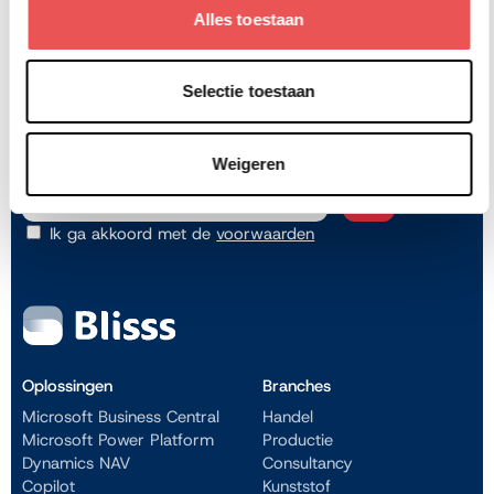
duurzame oplossingen die bedrijven klaarstomen voor de
Alles toestaan
toekomst. Samen maken we impact.
Neem contact op
Selectie toestaan
Jouw bedrijfsprocessen verbeteren?
Schrijf je in voor onze nieuwsbrief
Weigeren
Ik ga akkoord met de
voorwaarden
Oplossingen
Branches
Microsoft Business Central
Handel
Microsoft Power Platform
Productie
Dynamics NAV
Consultancy
Copilot
Kunststof