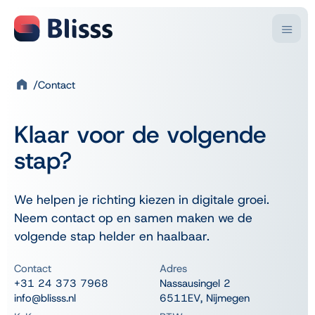
Contact
Branches
Oplossingen
Bedrijfsactiviteit
Microsoft
Kennis & inspiratie
Over Blisss
Klaar voor de volgende
Handel
Business Central
Blogartikelen
Over ons
Klantverhalen
Productie
Dynamics NAV
Video’s
Onze teams
stap?
Consultancy
Power BI
Downloads
Partnernetwerk
Kennis & inspiratie
Evenementen
Vacatures
Sectoren
Diensten
Over Blisss
Trainingen
We helpen je richting kiezen in digitale groei.
Werkwijze
Kunststof
Business Central implementatie
Neem contact op en samen maken we de
Contact
Laat je inspireren
Beton
Support en doorontwikkeling
Onze aanpak
volgende stap helder en haalbaar.
Chemie & Pharma
Rapid Start
Support
Key Users Podcast
Overige sectoren
FAQ
Contact
Adres
Digital Leaders Talk
Overstappen naar Business Central
+31 24 373 7968
Nassausingel 2
Bedrijven die met Blisss werken
Vanuit Dynamics NAV
info@blisss.nl
6511EV, Nijmegen
Excel of Boekhoudpakket
Business Scans