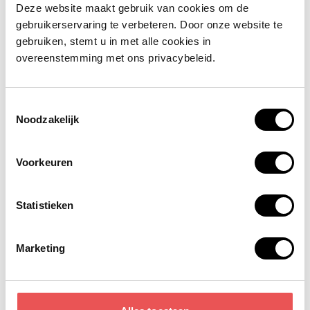
Deze website maakt gebruik van cookies om de
gebruikerservaring te verbeteren. Door onze website te
gebruiken, stemt u in met alle cookies in
Bedrijfsnaam
*
overeenstemming met ons privacybeleid.
Kies een onderwerp
*
Toestemmingsselectie
Noodzakelijk
Jouw bericht
Voorkeuren
Statistieken
Voorwaarden
*
Ik ga akkoord met de
voorwaarden
Marketing