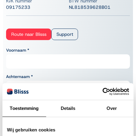
KvK nummer
BTW nummer
Overstappen van Odoo
09175233
NL818539628B01
Nieuwe Business Central partner
Klantverhalen
Route naar Blisss
Support
Voornaam
*
Achternaam
*
E-mail adres
*
Toestemming
Details
Over
Telefoonnummer
Wij gebruiken cookies