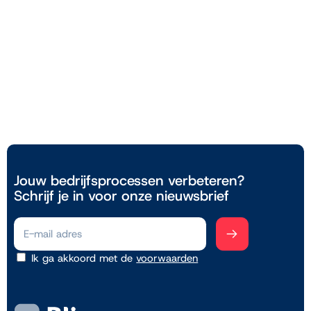
Snel inzicht
– Direct toegang tot relevante data zonder
maatwerk.
Gebruiksvriendelijk
– Eenvoudige installatie en koppeling
met Business Central.
Nu aan de slag!
Wil je datagedreven werken zonder extra tijd en geld te
investeren? Maak gebruik van de standaard Power BI
rapportages in Business Central en ontdek hoe eenvoudig en
waardevol dit kan zijn.
Jouw bedrijfsprocessen verbeteren?
Schrijf je in voor onze nieuwsbrief
Ik ga akkoord met de
voorwaarden