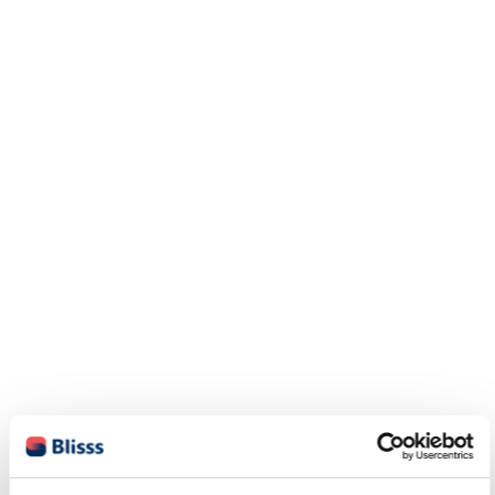
Manufacturing
– Productie-efficiëntie en kostenanalyse.
Projects
– Projectbeheer en voortgangsrapportages.
Purchase
– Inkoopanalyses en leveranciersprestaties.
Sales
– Verkoopstatistieken en klantgedrag.