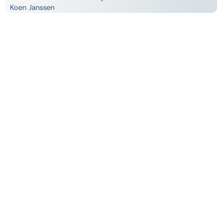
Koen Janssen
Wat kun je met de
standaard Power BI-
rapporten?
Microsoft noemt deze rapporten “Out-of-the-box Embedded
Power BI Reports”, voor het gemak gebruiken wij de term
“Standaardrapporten”.
Microsoft heeft zes hoofdrapportages ontwikkeld, ook wel
apps genoemd:
Finance
– Inzicht in je financiële prestaties.
Inventory
– Actuele voorraadstanden en trends.