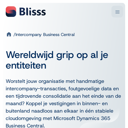
Intercompany Business Central
Branches
Oplossingen
Bedrijfsactiviteit
Microsoft
Kennis & inspiratie
Over Blisss
Wereldwijd grip op al je
Handel
Business Central
Blogartikelen
Over ons
Klantverhalen
Productie
Dynamics NAV
Video’s
Onze teams
entiteiten
Consultancy
Power BI
Downloads
Partnernetwerk
Kennis & inspiratie
Evenementen
Vacatures
Sectoren
Diensten
Over Blisss
Trainingen
Worstelt jouw organisatie met handmatige
Werkwijze
Kunststof
Business Central implementatie
intercompany-transacties, foutgevoelige data en
Contact
Laat je inspireren
Beton
Support en doorontwikkeling
Onze aanpak
een tijdrovende consolidatie aan het einde van de
Chemie & Pharma
Rapid Start
Support
Key Users Podcast
Overige sectoren
FAQ
maand? Koppel je vestigingen in binnen- en
buitenland naadloos aan elkaar in één stabiele
Digital Leaders Talk
Overstappen naar Business Central
cloudomgeving met Microsoft Dynamics 365
Bedrijven die met Blisss werken
Vanuit Dynamics NAV
Business Central.
Excel of Boekhoudpakket
Business Scans