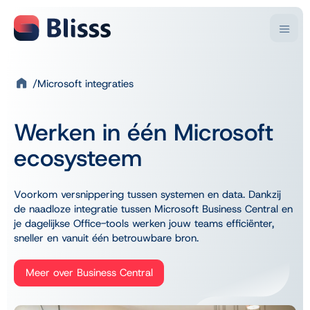
Microsoft integraties
Branches
Oplossingen
Bedrijfsactiviteit
Microsoft
Kennis & inspiratie
Over Blisss
Werken in één Microsoft
Handel
Business Central
Blogartikelen
Over ons
Klantverhalen
Productie
Dynamics NAV
Video’s
Onze teams
ecosysteem
Consultancy
Power BI
Downloads
Partnernetwerk
Kennis & inspiratie
Evenementen
Vacatures
Sectoren
Diensten
Over Blisss
Trainingen
Voorkom versnippering tussen systemen en data. Dankzij
Werkwijze
Kunststof
Business Central implementatie
de naadloze integratie tussen Microsoft Business Central en
Contact
Laat je inspireren
Beton
Support en doorontwikkeling
Onze aanpak
je dagelijkse Office-tools werken jouw teams efficiënter,
Chemie & Pharma
Rapid Start
Support
sneller en vanuit één betrouwbare bron.
Key Users Podcast
Overige sectoren
FAQ
Meer over Business Central
Digital Leaders Talk
Overstappen naar Business Central
Bedrijven die met Blisss werken
Vanuit Dynamics NAV
Excel of Boekhoudpakket
Business Scans