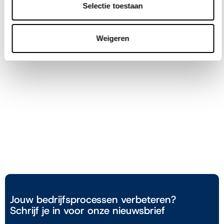
Selectie toestaan
Weigeren
Maak een einde aan de
lapjesdeken van losse
systemen
Benieuwd hoe de Microsoft-integraties binnen jouw organisatie
voor rust en overzicht zorgen? Onze experts laten je de
workflow graag live zien.
Neem contact op
Jouw bedrijfsprocessen verbeteren?
Schrijf je in voor onze nieuwsbrief