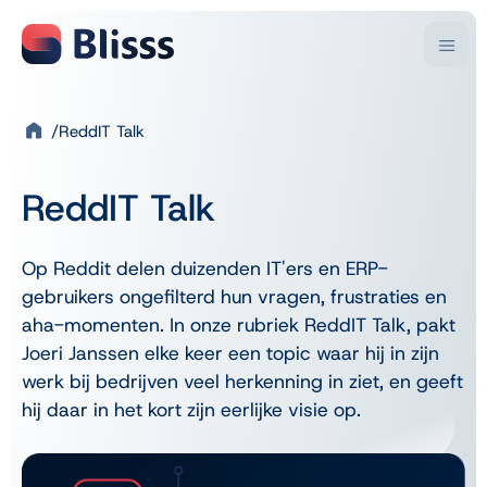
ReddIT Talk
Branches
Oplossingen
Bedrijfsactiviteit
Microsoft
Kennis & inspiratie
Over Blisss
ReddIT Talk
Handel
Business Central
Blogartikelen
Over ons
Klantverhalen
Productie
Dynamics NAV
Video’s
Onze teams
Consultancy
Power BI
Downloads
Partnernetwerk
Kennis & inspiratie
Op Reddit delen duizenden IT'ers en ERP-
Evenementen
Vacatures
gebruikers ongefilterd hun vragen, frustraties en
Sectoren
Diensten
Over Blisss
Trainingen
Werkwijze
aha-momenten. In onze rubriek ReddIT Talk, pakt
Kunststof
Business Central implementatie
Contact
Laat je inspireren
Beton
Support en doorontwikkeling
Onze aanpak
Joeri Janssen elke keer een topic waar hij in zijn
Chemie & Pharma
Rapid Start
Support
werk bij bedrijven veel herkenning in ziet, en geeft
Key Users Podcast
Overige sectoren
FAQ
hij daar in het kort zijn eerlijke visie op.
Digital Leaders Talk
Overstappen naar Business Central
Bedrijven die met Blisss werken
Vanuit Dynamics NAV
Excel of Boekhoudpakket
Business Scans