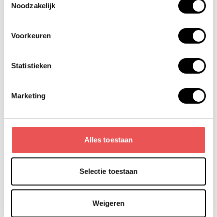
Noodzakelijk
Voorkeuren
Statistieken
Marketing
Jouw bedrijfsprocessen verbeteren?
Schrijf je in voor onze nieuwsbrief
Alles toestaan
Ik ga akkoord met de
voorwaarden
Selectie toestaan
Weigeren