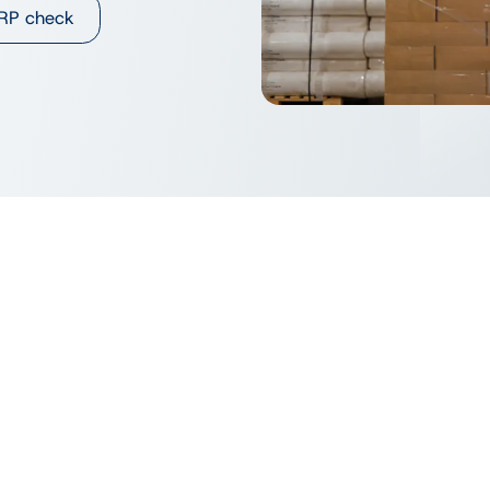
RP check
krijgen is een puzzel.