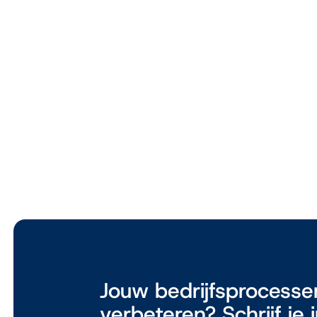
Meer voor jou
Trends & ontwikke
de groothandel in
5 november 2024
Jouw bedrijfsprocesse
verbeteren? Schrijf je 