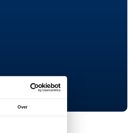
ren van al je resources.
tant voor de ideale projectmatch.
ersoon om tijdig bij te schakelen.
Over
lanning voor een reëel beeld van de