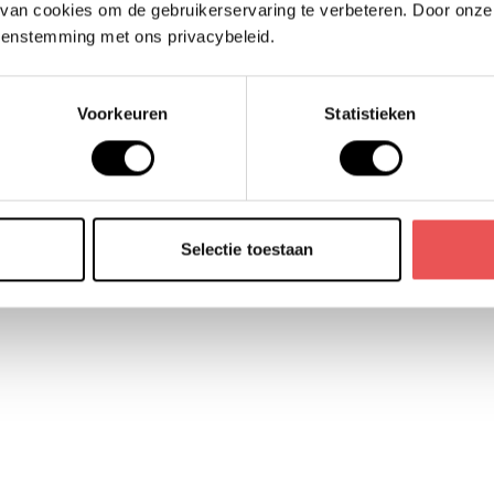
van cookies om de gebruikerservaring te verbeteren. Door onze 
capaciteit.
reenstemming met ons privacybeleid.
jnd
Wanneer containerinformat
één workflow vormen, ontst
Voorkeuren
Statistieken
 in
chain. Containermanagemen
processen van Business Cen
al
statusbeheer tot voorraadv
aparte lijstjes, maar één ge
vanzelf doorstroomt. Dat maa
Selectie toestaan
maar vooral betrouwbaarde
en optimaliseren.
Wat dit jou oplevert:
Minder afhankelijkheid v
Eén bron van waarheid v
Betere samenwerking tu
Een schaalbaar proces 