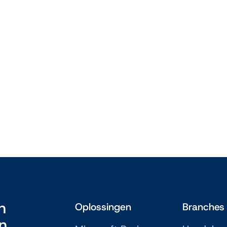
w branche
Handel
lingen voor
Hoe digitali
 2025
een duurzam
30 juli 2024
n
Oplossingen
Branches
in