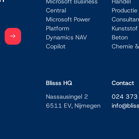
Microsoft Business
Handel
Central
Productie
Microsoft Power
Consulta
Platform
Kunststof
Dynamics NAV
Beton
Copilot
Chemie &
Blisss HQ
Contact
Nassausingel 2
024 373
6511 EV, Nijmegen
info@bliss