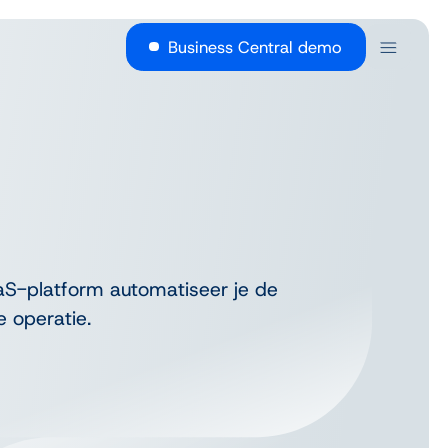
Business Central demo
aaS-platform automatiseer je de
 operatie.