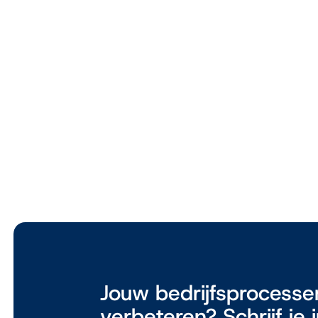
Meer voor jou
Trends & ontwikke
de groothandel in
5 november 2024
Jouw bedrijfsprocesse
verbeteren? Schrijf je 