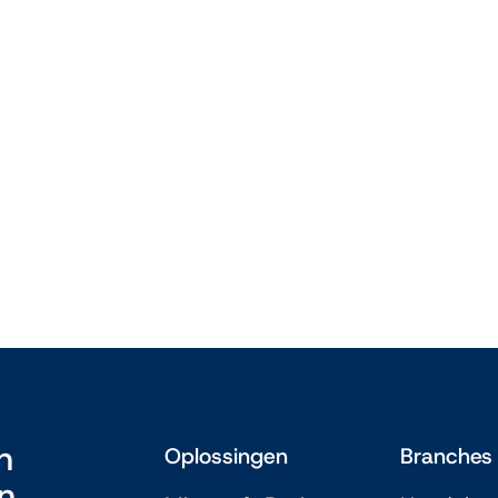
w branche
Handel
lingen voor
Hoe digitali
 2025
een duurzam
30 juli 2024
n
Oplossingen
Branches
in