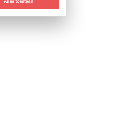
Alles toestaan
 eenvoudig nieuwe 'stekkers' toe. Je kunt
P-systeem aangepast hoeft te worden.
rken aan een
gistiek proces?
atie valt of staat met de kwaliteit van je
n mkb-bedrijven om hun digitale
 met de beste iPaaS-oplossingen in de
st in je backoffice en bouw je een
digitale groei.
k
Onze aanpak